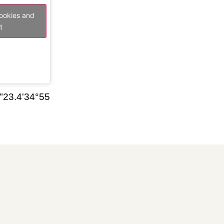
cookies and
t
34°55'23.4"N 33°35'21.5"E