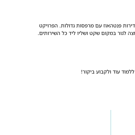
ם ויכלול 1 ו-2 חדרי שינה של דירות מרווחות ודירות פנטהאוז עם מרפסות גדולות. הפרויקט
למוד עוד ולקבוע ביקור!