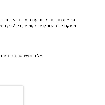
ממוקם קרוב למתקנים מקומיים, רק 3 דקות מקניון מטרופוליס ומבית החולים הכללי. אפשרות מצוינת למי שרוצה לגור במקום שקט ושליו ליד כל השירותים.
אל תחמיצו את ההזדמנות ל